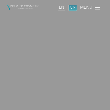
MENU
EN
CN